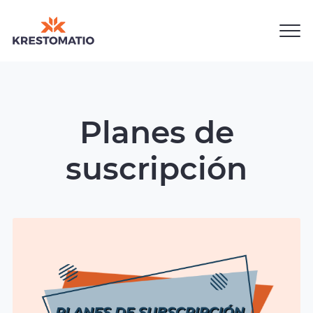
Clos
Krestomatio,
Men
Managed
E-
learning
Planes de
Platforms
suscripción